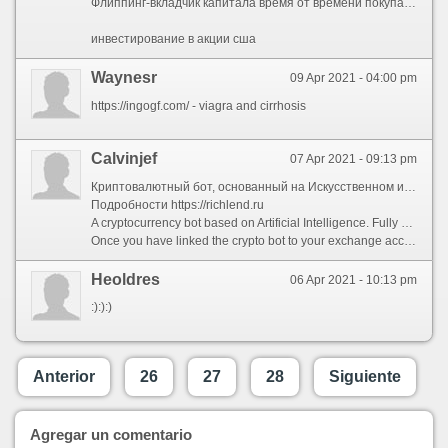
Флиппинг-вкладчик капитала время от времени покупает дома, а потом реализовывает их с намерением извлечения выгоды. С тем чтобы жилплощадь числилось активом, его надлежит приобретать с намерением быстро перепродать. Промежуток времени между приобретением и перепродажей зачастую образует от пары месяцев и до одного года.
инвестирование в акции сша
Waynesr
09 Apr 2021 - 04:00 pm
https://ingogf.com/ - viagra and cirrhosis
Calvinjef
07 Apr 2021 - 09:13 pm
Криптовалютный бот, основанный на Искусственном интеллекте. Полностью автоматизированная система преумножения капитала на рынке криптовалют с выгодой до 25% в месяц. Вы можете вообще не обладать опытом в этой сфере!
Подробности https://richlend.ru
A cryptocurrency bot based on Artificial Intelligence. Fully automated system of capital multiplication in the cryptocurrency market with a profit of up to 25% per month. You may not have any experience in this field at all!
Once you have linked the crypto bot to your exchange account, you just watch the buy/sell trading signals arrive! Your participation is not required! For more information, see the link: https://richlend.ru
Heoldres
06 Apr 2021 - 10:13 pm
:):):)
Anterior
26
27
28
Siguiente
Agregar un comentario