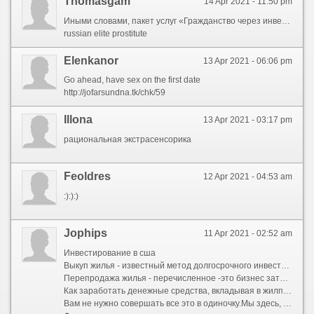
Thomasgam
14 Apr 2021 - 11:50 pm
Иными словами, пакет услуг «Гражданство через инвестиции в недвижимость» — это выгодная и удобная долгосрочная партнерская программа, в результате которой наш клиент становится полноправным гражданином выбранной им стран
russian elite prostitute
Elenkanor
13 Apr 2021 - 06:06 pm
Go ahead, have sex on the first date
http://jofarsundna.tk/chk/59
Illona
13 Apr 2021 - 03:17 pm
рациональная экстрасенсорика
Feoldres
12 Apr 2021 - 04:53 am
:):):)
Jophips
11 Apr 2021 - 02:52 am
Инвестирование в сша
Выкуп жилья - известный метод долгосрочного инвестирования, так же - если вы абсолютно всё оформите удачно - тогда вы сумеете успешно заработать реальные средства!
Перепродажа жилья - перечисленное -это бизнес затем чтобы получить успеха необходимы: смекалка, знания и составление плана .
Как заработать денежные средства, вкладывая в жилплощадь?
Вам не нужно совершать все это в одиночку.Мы здесь, для того чтобы оказать содействие.