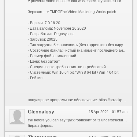
A powerful video encoder that was especially tailored for all users who need to convert almost any video into a different file types
Зеркало ---> TMPGEnc Video Mastering Works patch
· Версия: 7.0.18.20
· Дата взлома: November 26 2020
· Разработчик: Pegasys Inc
· Загрузки: 20025
· Тип загрузки: безопасность (без торрентов / без вирусов)
· Состояние файла: чистый (на момент последнего анализа)
· Размер файла: маленький
· Цена: без затрат
· Специальные требования: нет требований
· Системный: Win 10 64 bit / Win 8 64 bit / Win 7 64 bit
· Рейтинг:
популярное программное обеспечение: https://itcrackpc.com
Glennalosy
15 Apr 2021 - 01:57 am
the before you can say \'jack robinson\' of its understructure, RoboForex has every time been focd on providing best trading conditions using innovative technologies and tons years of experience. RoboForex is an ecumenical middleman, which offers eight asset types and more than 12.000 instruments for trading.
биржа форекс