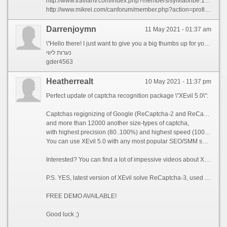
http://www.travianv.com/index.php?members/sylviaoribe.13909/
http://www.mikrei.com/canforum/member.php?action=profile&uid=63557
Darrenjoymn
11 May 2021 - 01:37 am
\"Hello there! I just want to give you a big thumbs up for your great information you\'ve got right here on this post. I am returning to your site for more soon.\"
נערות ליווי
gder4563
Heatherrealt
10 May 2021 - 11:37 pm
Perfect update of captcha recognition package \"XEvil 5.0\":
Captchas regignizing of Google (ReCaptcha-2 and ReCaptcha-3), Facebook, BitFinex, Hotmail, MailRu, SolveMedia, Hydra,
and more than 12000 another size-types of captcha,
with highest precision (80..100%) and highest speed (100 img per second).
You can use XEvil 5.0 with any most popular SEO/SMM software: iMacros, XRumer, SERP Parser, GSA SER, RankerX, ZennoPoster, Scrapebox, Senuke, FaucetCollector and more than 100 of other software.
Interested? You can find a lot of impessive videos about XEvil in YouTube.
P.S. YES, latest version of XEvil solve ReCaptcha-3, used on your website, TOO! As you see ;))
FREE DEMO AVAILABLE!
Good luck ;)