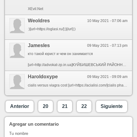
XEvil.Net
Weoldres
10 May 2021 - 07:06 am
:)[url=https://oglasi.ru/]:)[/url]:)
Jamesles
09 May 2021 - 07:13 pm
кто такой юрист и чем он занимается
[url=http://advokat-zp.in.ua]КУЙБИШЕВСЬКИЙ РАЙОННИЙ СУД ЗАПОРІЗЬКОЇ ОБЛАСТІ[/url]
Haroldoxype
09 May 2021 - 09:09 am
cialis versus viagra cost [url=https://acialisi.com/]cialis pharmacy[/url] generico viagra cialis
Anterior
20
21
22
Siguiente
Agregar un comentario
Tu nombre