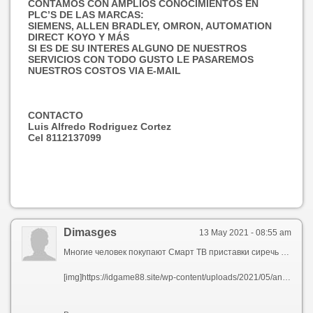
CONTAMOS CON AMPLIOS CONOCIMIENTOS EN
PLC’S DE LAS MARCAS:
SIEMENS, ALLEN BRADLEY, OMRON, AUTOMATION
DIRECT KOYO Y MÁS
SI ES DE SU INTERES ALGUNO DE NUESTROS
SERVICIOS CON TODO GUSTO LE PASAREMOS
NUESTROS COSTOS VIA E-MAIL
CONTACTO
Luis Alfredo Rodriguez Cortez
Cel 8112137099
Dimasges
13 May 2021 - 08:55 am
Многие человек покупают Смарт ТВ приставки сиречь телевизоры для Android не исключительно ради того, для засмотреться фильмы, телеканалы и серфить интернет в поисках другого медиа контента, а для того, воеже иногда играть. Большая отдел владельцев smart tv устройств не знают обо весь способах, ровно играть для soign‚e tv тож android приставке. Теперь мы разберем все основные способы, а также поможем вам выбрать лучшую приставку для тех иначе иных целей.
[img]https://idgame88.site/wp-content/uploads/2021/05/android-games.jpg[/img]