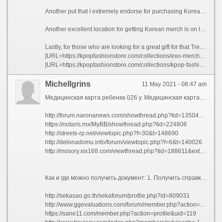
Another put that I extremely endorse for purchasing Korean pop merch is eBay. If you wish to be able to get some definitely unique things for a really realistic rate, then this is a great place to glimpse. As opposed to the other two web sites, eBay permits you to use the PayPal payment system so you will not have to bother with handling hard folks and you can even purchase gifts in your idols on-line. There are many of Korean retail outlet in close proximity to me that also market products on the web but none of these offer as good of Korean pop audio as eBay does.
Another excellent location for getting Korean merch is on line, but not within an real keep is the popular Korean store named Jeju. . Their items are very similar to eBay but with an increased price since the retail store offers lots of exceptional merchandise that are not available any place else.
Lastly, for those who are looking for a great gift for that Tremendous idol in your lifetime, it is advisable to check out the Korean retail outlet named MySpace. If you want to know very well what other Korean celebs are as much as, This web site is definitely an absolute should pay a visit to to suit your needs. There are a lot of great objects readily available in this article but the costs are not as well lousy and you will also have the ability to see photos of such celebs so you are going to understand what the merchandise is like in genuine life.
[URL=https://kpopfashionstore.com/collections/exo-merch]exo ex\'act[/URL]
[URL=https://kpopfashionstore.com/collections/kpop-fashion]kpop earrings[/URL]
Michellgrins
11 May 2021 - 08:47 am
Медицинская карта ребенка 026 у. Медицинская карта ребенка 026 у является важным документом при зачислении ребенка в образовательные учреждения. Такая карта отражает все обследования и профилактические процедуры. Документ содержит также прививочный лист, где находятся все сведения и результаты каждой прививки. При поступлении в детский сад или школу нужно обязательно предоставить медицинскую карту, при отсутствии хоть одного обследования или прививки назначаются дополнительные осмотры врачей.
http://forum.naronanews.com/showthread.php?tid=135046&pid=404189#pid404189
https://notaris.mx/MyBB/showthread.php?tid=224808
http://streets-rp.net/viewtopic.php?f=30&t=148690
http://delonadomu.info/forum/viewtopic.php?f=6&t=140026
http://mosory.six168.com/viewthread.php?tid=188611&extra=
Как и где можно получить документ: 1. Получить справку официально. Тем, кому уже стукнуло восемнадцать лет обязаны обращаться во взрослую поликлинику. Врач может выдать справку только удостоверившись, что студент действительно болеет, и не ранее седьмого дня от заболевания, когда человеку становиться лучше. 2. Справку можно взять в туберкулезном диспансере, в санатории или реабилитационном центре. 3. Можно просто купить справку 095у или справку 027/у в Справка-Москва. Такой способ является самым быстрым и удобным.
http://sekasao.go.th/sekaforum/profile.php?id=809031
http://www.ggevaluations.com/forum/member.php?action=profile&uid=5991
https://sane11.com/member.php?action=profile&uid=119