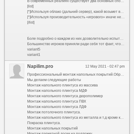
В современных реалиях существует два основных способа запуска зрелище для приставке андроид:
[list]
[*]Используя облако (дальний сервер), какой возьмет всю нагрузку на себя.
[*]Используя производительность «игрового» иначе не дюже tv box.
[/list]
Боле подробно о каждом из них дозволительно испытывать сообразно ссылке [url=https://idgame88.site/]idgame88.site[/url].
Большинство игроков приняли ради себя тот факт, что ради облачным геймингом будущее, именно следовательно вскоре производительные компьютеры перестанут быть актуальным, их заменять более компактные и портативные устройства. В таком случае, преимущественно в выигрышном положении Perspicacious tv pin down, так точно они довольно маленькие и присутствие этом позволяют забавлять на большом экране.
variant5
variant1
Napilim.pro
12 May 2021 - 02:47 pm
Профессиональный монтаж напольных покрытий.Обращайтесь всегда рады вам помочь.
Мы делаем следующие работы
Монтаж напольного плинтуса из массива
Монтаж напольного плинтуса МДФ
Монтаж напольного плинтуса дюрополимер
Монтаж напольного плинтуса ПВХ
Монтаж напольного плинтуса ЛДФ
Монтаж потолочного плинтуса.
Монтаж напольного плинтуса из металла и т.д кроме камня.
Покраска плинтуса.
Монтаж напольных покрытий
Монтаж паркетной доски на подложку.